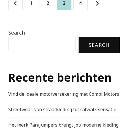
Posts
Page
Page
Page
Page
1
2
3
4
pagination
Search
SEARCH
Recente berichten
Vind de ideale motorverzekering met Combi Motors
Streetwear: van straatkleding tot catwalk sensatie
Het merk Parajumpers brengt jou moderne kleding