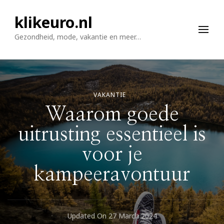
klikeuro.nl
Gezondheid, mode, vakantie en meer…
VAKANTIE
Waarom goede
uitrusting essentieel is
voor je
kampeeravontuur
Updated On
27 March 2024