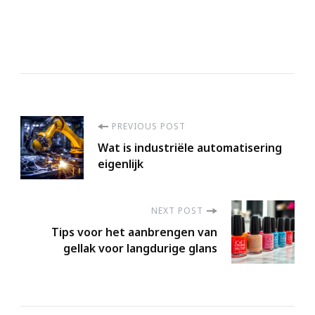
Post
PREVIOUS POST
Wat is industriële automatisering
Navigation
eigenlijk
NEXT POST
Tips voor het aanbrengen van
gellak voor langdurige glans